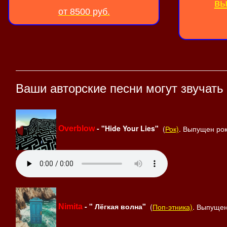
вы
от 8500 руб.
Ваши авторские песни могут звучать
- "Hide Your Lies"
(
Рок)
. Выпущен рок
Overblow
- " Лёгкая волна"
(
Поп-этника)
. Выпущен
Nimita