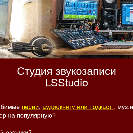
Студия звукозаписи
LSStudio
любимые
песни
,
аудиокнигу или подкаст
, муз
ер на популярную?
й озвучки?