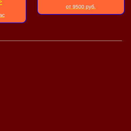
>
от 9500 руб.
ас