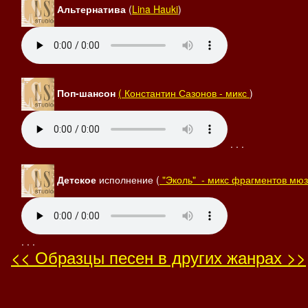
Альтернатива
(
Lina Hauki
)
Поп-шансон
( Константин Сазонов - микс
)
. . .
Детское
исполнение (
"Эколь" - микс фрагментов мюз
. . .
<< Образцы песен в других жанрах >>