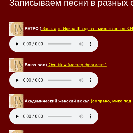
Записываем песни в разных 
РЕТРО
(
Засл. арт. Ирина Шведова - микс из песен К.
Блюз-рок
(
Overblow (мастер-фрагмент )
Академический женский вокал
(сопрано, микс по