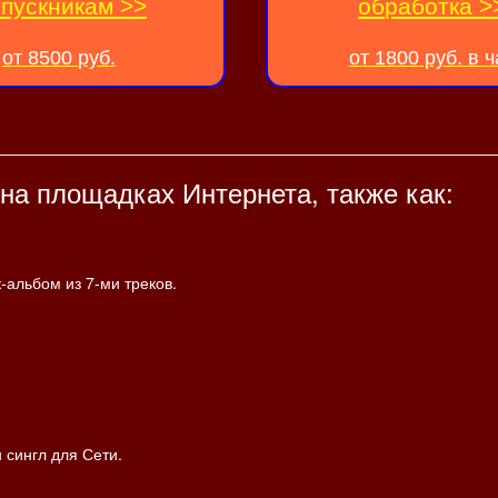
пускникам >>
обработка >
от 8500 руб.
от 1800 руб. в ч
 на площадках Интернета, также как:
-альбом из 7-ми треков.
 сингл для Сети.