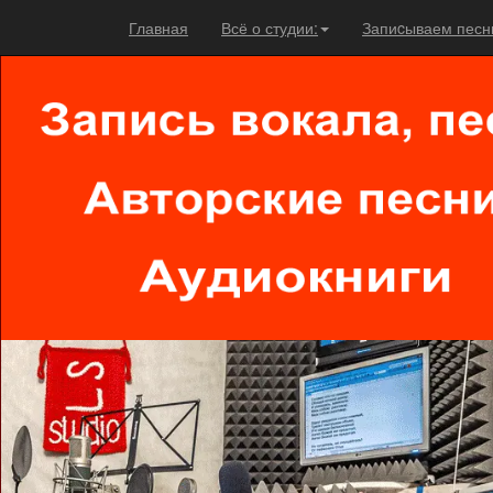
Главная
Всё о студии:
Запиcываем песн