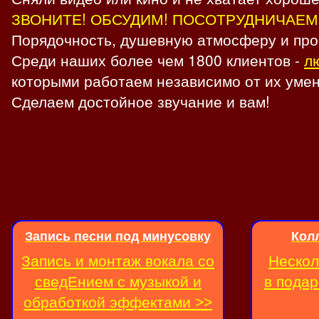
ЗВОНИТЕ! ОБСУДИМ! ПОСОТРУДНИЧАЕМ
Порядочность, душевную атмосферу и про
Среди наших более чем 1800 клиентов -
л
которыми работаем независимо от их умен
Сделаем достойное звучание и вам!
Запись песни под минусовку
Кол
Запись и монтаж вокала со
Нескол
сведЕнием с музыкой и
в подар
обработкой эффектами >>