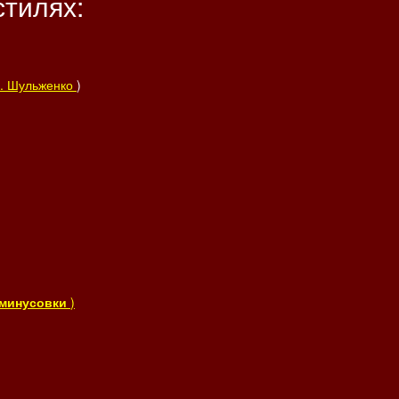
стилях:
И. Шульженко
)
д минусовки
)