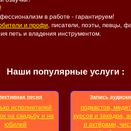
!
фессионализм в работе - гарантируем!
юбители и профи
, писатели, поэты, певцы, 
ия петь и владения инструментом.
Наши популярные услуги :
лективная песня
Запись аудиокн
ько исполнителей
подкастов, медит
ок на свадьбу и на
курсов и закадра, 
юбилей
и актёрами, чис