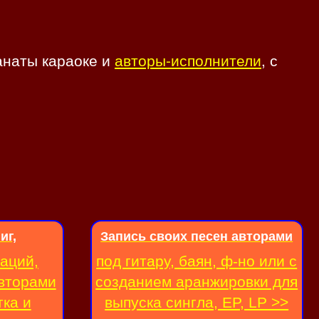
фанаты караоке и
авторы-исполнители
, с
иг,
Запись своих песен авторами
аций,
под гитару, баян, ф-но или с
авторами
созданием аранжировки для
тка и
выпуска сингла, EP, LP >>