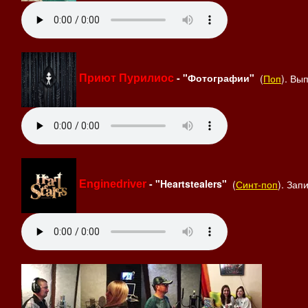
- "Фотографии"
(
Поп
). Вы
Приют Пурилиос
- "Heartstealers"
(
Синт-поп
). Зап
Enginedriver