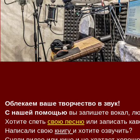
Облекаем ваше творчество в звук!
С нашей помощью
вы запишете вокал, 
Хотите спеть
свою песню
или записать кав
Написали свою
книгу
и хотите озвучить?
Сняли видео или кино и не хватает хороше