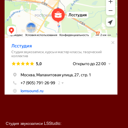
Студия звукозаписи LSStudio: