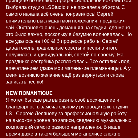
принципе не являюсь профессиональной вокалисткой.
Выбрала студию LSStudio и не пожалела об этом. С
самого начала всё очень понравилось! Сергей
внимательно выслушал мои пожелания, предложил
чай. Обстановка очень домашняя на студии, для меня
это было важно, поскольку я безумно волновалась. Но
всё удалось на 100%! В процессе работы Сергей
давал очень правильные советы и песня в итоге
получилась индивидуальной, спетой по-своему. На
празднике сестрёнка расплакалась. Все остались под
впечатлением (даже мои маленькие племянницы). А у
меня возникло желание ещё раз вернуться и снова
записать песню!
NEW ROMANTIQUE
Я хотел бы ещё раз выразить своё восхищение и
благодарность замечательному руководителю студии
LS - Сергею Лелянову за профессиональную работу
на высоком уровне по записи, сведению музыкальных
композиций самого разного направления. В наше
время даже в таком большом мегаполисе сложно